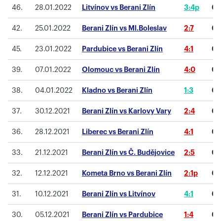
46.
28.01.2022
Litvínov vs Berani Zlín
3:4p
0
42.
25.01.2022
Berani Zlín vs Ml.Boleslav
2:7
0
45.
23.01.2022
Pardubice vs Berani Zlín
4:1
0
39.
07.01.2022
Olomouc vs Berani Zlín
4:0
0
38.
04.01.2022
Kladno vs Berani Zlín
1:3
0
37.
30.12.2021
Berani Zlín vs Karlovy Vary
2:4
0
36.
28.12.2021
Liberec vs Berani Zlín
4:1
0
33.
21.12.2021
Berani Zlín vs Č. Budějovice
2:5
0
32.
12.12.2021
Kometa Brno vs Berani Zlín
2:1p
0
31.
10.12.2021
Berani Zlín vs Litvínov
4:1
0
30.
05.12.2021
Berani Zlín vs Pardubice
1:4
0