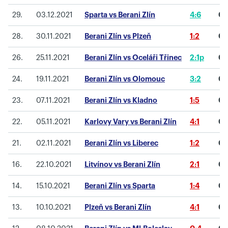
29.
03.12.2021
Sparta vs Berani Zlín
4:6
0
28.
30.11.2021
Berani Zlín vs Plzeň
1:2
0
26.
25.11.2021
Berani Zlín vs Oceláři Třinec
2:1p
0
24.
19.11.2021
Berani Zlín vs Olomouc
3:2
0
23.
07.11.2021
Berani Zlín vs Kladno
1:5
0
22.
05.11.2021
Karlovy Vary vs Berani Zlín
4:1
0
21.
02.11.2021
Berani Zlín vs Liberec
1:2
0
16.
22.10.2021
Litvínov vs Berani Zlín
2:1
0
14.
15.10.2021
Berani Zlín vs Sparta
1:4
0
13.
10.10.2021
Plzeň vs Berani Zlín
4:1
0