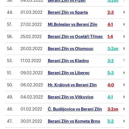
58.
04.03.2022
Berani Zlín vs Plzeň
3:2sn
1
44.
01.03.2022
Berani Zlín vs Sparta
2:3
0
57.
27.02.2022
Ml.Boleslav vs Berani Zlín
4:1
0
56.
25.02.2022
Berani Zlín vs Oceláři Třinec
1:4
0
54.
20.02.2022
Berani Zlín vs Olomouc
3:2sn
0
53.
17.02.2022
Berani Zlín vs Kladno
3:2
1
51.
09.02.2022
Berani Zlín vs Liberec
5:3
0
50.
06.02.2022
Hr. Králové vs Berani Zlín
4:0
0
49.
04.02.2022
Berani Zlín vs Vítkovice
4:1
0
48.
01.02.2022
Č. Budějovice vs Berani Zlín
3:2sn
0
47.
30.01.2022
Berani Zlín vs Kometa Brno
5:2
0