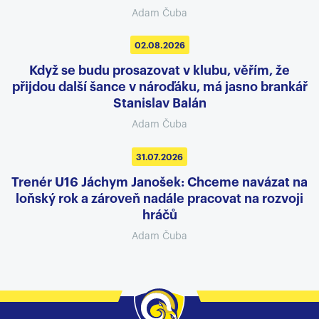
Adam Čuba
02.08.2026
Když se budu prosazovat v klubu, věřím, že
přijdou další šance v nároďáku, má jasno brankář
Stanislav Balán
Adam Čuba
31.07.2026
Trenér U16 Jáchym Janošek: Chceme navázat na
loňský rok a zároveň nadále pracovat na rozvoji
hráčů
Adam Čuba