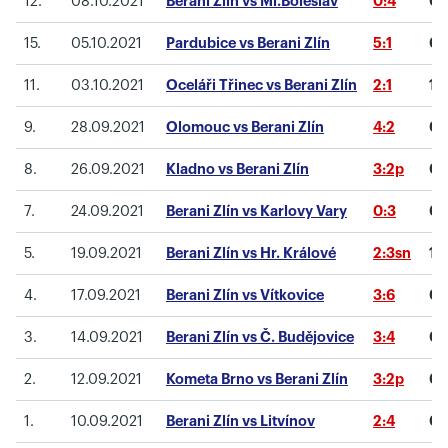
12.
08.10.2021
Berani Zlín vs Ml.Boleslav
0:4
0
15.
05.10.2021
Pardubice vs Berani Zlín
5:1
0
11.
03.10.2021
Oceláři Třinec vs Berani Zlín
2:1
1
9.
28.09.2021
Olomouc vs Berani Zlín
4:2
0
8.
26.09.2021
Kladno vs Berani Zlín
3:2p
0
7.
24.09.2021
Berani Zlín vs Karlovy Vary
0:3
0
5.
19.09.2021
Berani Zlín vs Hr. Králové
2:3sn
1
4.
17.09.2021
Berani Zlín vs Vítkovice
3:6
0
3.
14.09.2021
Berani Zlín vs Č. Budějovice
3:4
0
2.
12.09.2021
Kometa Brno vs Berani Zlín
3:2p
0
1.
10.09.2021
Berani Zlín vs Litvínov
2:4
0