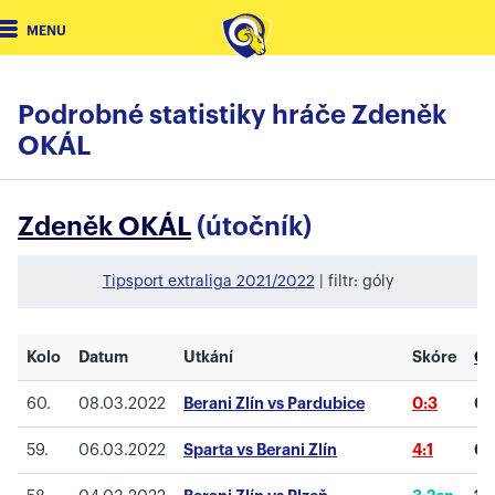
MENU
Podrobné statistiky hráče Zdeněk
OKÁL
Zdeněk OKÁL
(útočník)
Tipsport extraliga 2021/2022
| filtr: góly
Kolo
Datum
Utkání
Skóre
Gó
60.
08.03.2022
Berani Zlín vs Pardubice
0:3
0
59.
06.03.2022
Sparta vs Berani Zlín
4:1
0