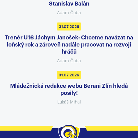
Stanislav Balán
Adam Čuba
31.07.2026
Trenér U16 Jáchym Janošek: Chceme navázat na
loňský rok a zároveň nadále pracovat na rozvoji
hráčů
Adam Čuba
31.07.2026
Mládežnická redakce webu Berani Zlín hledá
posily!
Lukáš Mihal