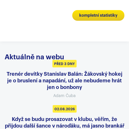
kompletní statistiky
Aktuálně na webu
PŘED 3 DNY
Trenér devítky Stanislav Balán: Žákovský hokej
je o bruslení a napadání, už ale nebudeme hrát
jen o bonbony
Adam Čuba
02.08.2026
Když se budu prosazovat v klubu, věřím, že
přijdou další šance v nároďáku, má jasno brankář