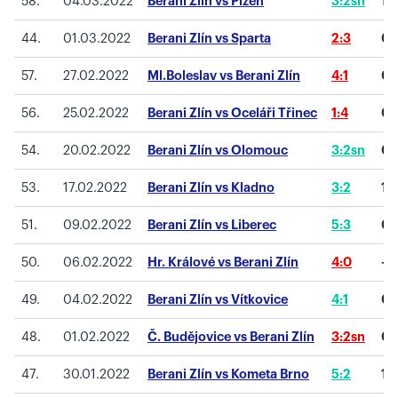
58.
04.03.2022
Berani Zlín vs Plzeň
3:2sn
1
44.
01.03.2022
Berani Zlín vs Sparta
2:3
0
57.
27.02.2022
Ml.Boleslav vs Berani Zlín
4:1
0
56.
25.02.2022
Berani Zlín vs Oceláři Třinec
1:4
0
54.
20.02.2022
Berani Zlín vs Olomouc
3:2sn
0
53.
17.02.2022
Berani Zlín vs Kladno
3:2
1
51.
09.02.2022
Berani Zlín vs Liberec
5:3
0
50.
06.02.2022
Hr. Králové vs Berani Zlín
4:0
-1
49.
04.02.2022
Berani Zlín vs Vítkovice
4:1
0
48.
01.02.2022
Č. Budějovice vs Berani Zlín
3:2sn
0
47.
30.01.2022
Berani Zlín vs Kometa Brno
5:2
1