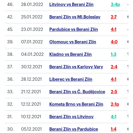
46.
28.01.2022
Litvínov vs Berani Zlín
3:4p
-1
42.
25.01.2022
Berani Zlín vs Ml.Boleslav
2:7
0
45.
23.01.2022
Pardubice vs Berani Zlín
4:1
-1
39.
07.01.2022
Olomouc vs Berani Zlín
4:0
0
38.
04.01.2022
Kladno vs Berani Zlín
1:3
1
37.
30.12.2021
Berani Zlín vs Karlovy Vary
2:4
1
36.
28.12.2021
Liberec vs Berani Zlín
4:1
0
33.
21.12.2021
Berani Zlín vs Č. Budějovice
2:5
1
32.
12.12.2021
Kometa Brno vs Berani Zlín
2:1p
0
31.
10.12.2021
Berani Zlín vs Litvínov
4:1
1
30.
05.12.2021
Berani Zlín vs Pardubice
1:4
0