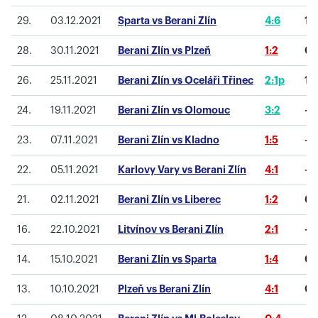
29.
03.12.2021
Sparta vs Berani Zlín
4:6
1
28.
30.11.2021
Berani Zlín vs Plzeň
1:2
0
26.
25.11.2021
Berani Zlín vs Oceláři Třinec
2:1p
1
24.
19.11.2021
Berani Zlín vs Olomouc
3:2
-1
23.
07.11.2021
Berani Zlín vs Kladno
1:5
-1
22.
05.11.2021
Karlovy Vary vs Berani Zlín
4:1
-1
21.
02.11.2021
Berani Zlín vs Liberec
1:2
0
16.
22.10.2021
Litvínov vs Berani Zlín
2:1
-1
14.
15.10.2021
Berani Zlín vs Sparta
1:4
0
13.
10.10.2021
Plzeň vs Berani Zlín
4:1
0