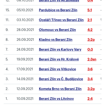
12.
08.10.2021
Berani Zlín vs Ml.Boleslav
0:4
-1
15.
05.10.2021
Pardubice vs Berani Zlín
5:1
-1
11.
03.10.2021
Oceláři Třinec vs Berani Zlín
2:1
1
9.
28.09.2021
Olomouc vs Berani Zlín
4:2
-1
8.
26.09.2021
Kladno vs Berani Zlín
3:2p
-1
7.
24.09.2021
Berani Zlín vs Karlovy Vary
0:3
-1
5.
19.09.2021
Berani Zlín vs Hr. Králové
2:3sn
-1
4.
17.09.2021
Berani Zlín vs Vítkovice
3:6
-4
3.
14.09.2021
Berani Zlín vs Č. Budějovice
3:4
1
2.
12.09.2021
Kometa Brno vs Berani Zlín
3:2p
-1
1.
10.09.2021
Berani Zlín vs Litvínov
2:4
-1