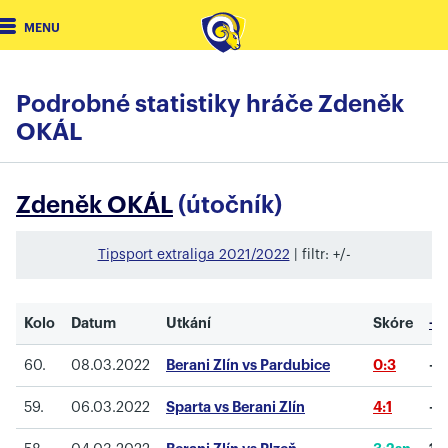
MENU
Podrobné statistiky hráče Zdeněk
OKÁL
Zdeněk OKÁL
(útočník)
Tipsport extraliga 2021/2022
| filtr: +/-
Kolo
Datum
Utkání
Skóre
+/-
60.
08.03.2022
Berani Zlín vs Pardubice
0:3
-1
59.
06.03.2022
Sparta vs Berani Zlín
4:1
-1